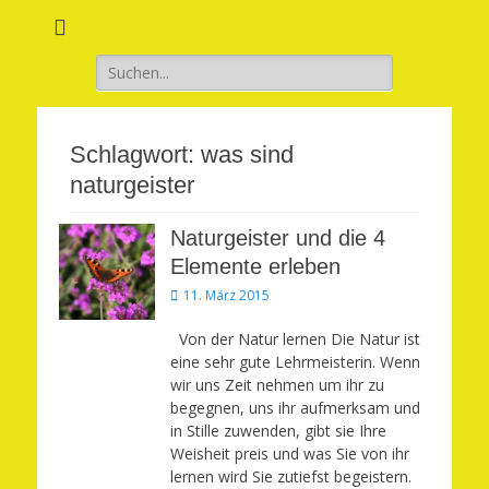
Verwirkliche Glück, Liebe, Erfolg und Gesundheit in Deinem Leben
Märchenhaft und
erfüllt leben
Suchen
nach:
Schlagwort:
was sind
naturgeister
Naturgeister und die 4
Elemente erleben
Veröffentlicht
11. März 2015
am
Von der Natur lernen Die Natur ist
eine sehr gute Lehrmeisterin. Wenn
wir uns Zeit nehmen um ihr zu
begegnen, uns ihr aufmerksam und
in Stille zuwenden, gibt sie Ihre
Weisheit preis und was Sie von ihr
lernen wird Sie zutiefst begeistern.