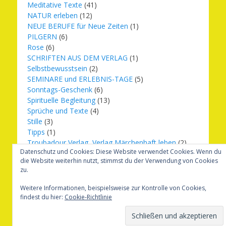
Meditative Texte
(41)
NATUR erleben
(12)
NEUE BERUFE für Neue Zeiten
(1)
PILGERN
(6)
Rose
(6)
SCHRIFTEN AUS DEM VERLAG
(1)
Selbstbewusstsein
(2)
SEMINARE und ERLEBNIS-TAGE
(5)
Sonntags-Geschenk
(6)
Spirituelle Begleitung
(13)
Sprüche und Texte
(4)
Stille
(3)
Tipps
(1)
Troubadour Verlag, Verlag Märchenhaft leben
(2)
Datenschutz und Cookies: Diese Website verwendet Cookies. Wenn du
Übungen
(1)
die Website weiterhin nutzt, stimmst du der Verwendung von Cookies
Urbilder
(20)
zu.
Verlag Märchenhaft leben
(8)
Weihnachten
(16)
Weitere Informationen, beispielsweise zur Kontrolle von Cookies,
findest du hier:
Cookie-Richtlinie
Copyright © 2026
Märchenhaft und erfüllt leben
. Alle