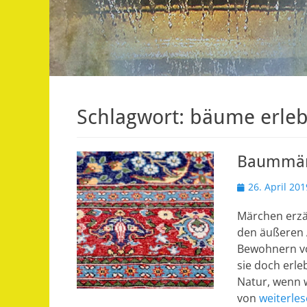
Schlagwort:
bäume erle
Baummärc
Veröffentlicht
26. April 201
am
Märchen erzä
den äußeren 
Bewohnern vo
sie doch erle
Natur, wenn 
von
weiterle