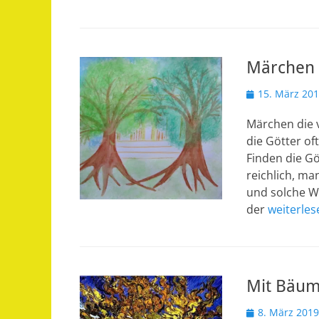
Märchen 
Veröffentlicht
15. März 20
am
Märchen die 
die Götter of
Finden die G
reichlich, m
und solche W
der
weiterle
Mit Bäum
Veröffentlicht
8. März 2019