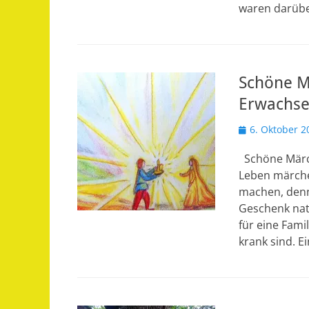
waren darübe
Schöne M
Erwachs
Veröffentlicht
6. Oktober 2
am
Schöne Märch
Leben märche
machen, denn
Geschenk natü
für eine Fami
krank sind. E