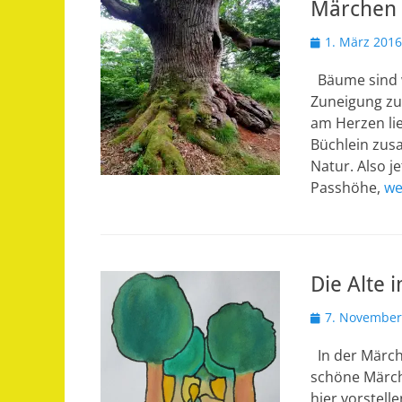
Märchen 
Veröffentlicht
1. März 2016
am
Bäume sind w
Zuneigung zu
am Herzen li
Büchlein zus
Natur. Also j
Passhöhe,
we
Die Alte
Veröffentlicht
7. November
am
In der Märch
schöne Märch
hier vorstell