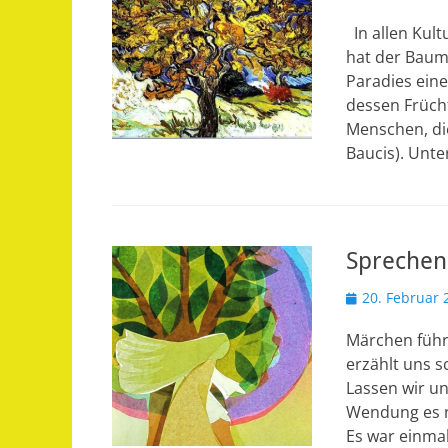
am
In allen Kul
hat der Baum
Paradies ein
dessen Früch
Menschen, di
Baucis). Unte
Sprechen
Veröffentlicht
20. Februar 
am
Märchen führ
erzählt uns 
Lassen wir u
Wendung es ni
Es war einma