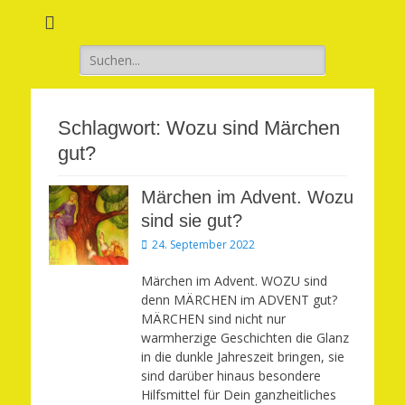
Verwirkliche Glück, Liebe, Erfolg und Gesundheit in Deinem Leben
Märchenhaft und
erfüllt leben
Suchen
nach:
Schlagwort:
Wozu sind Märchen
gut?
Märchen im Advent. Wozu
sind sie gut?
Veröffentlicht
24. September 2022
am
Märchen im Advent. WOZU sind
denn MÄRCHEN im ADVENT gut?
MÄRCHEN sind nicht nur
warmherzige Geschichten die Glanz
in die dunkle Jahreszeit bringen, sie
sind darüber hinaus besondere
Hilfsmittel für Dein ganzheitliches