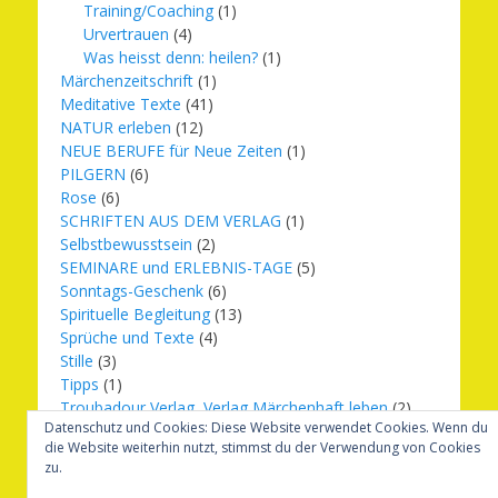
Training/Coaching
(1)
Urvertrauen
(4)
Was heisst denn: heilen?
(1)
Märchenzeitschrift
(1)
Meditative Texte
(41)
NATUR erleben
(12)
NEUE BERUFE für Neue Zeiten
(1)
PILGERN
(6)
Rose
(6)
SCHRIFTEN AUS DEM VERLAG
(1)
Selbstbewusstsein
(2)
SEMINARE und ERLEBNIS-TAGE
(5)
Sonntags-Geschenk
(6)
Spirituelle Begleitung
(13)
Sprüche und Texte
(4)
Stille
(3)
Tipps
(1)
Troubadour Verlag, Verlag Märchenhaft leben
(2)
Datenschutz und Cookies: Diese Website verwendet Cookies. Wenn du
Übungen
(1)
die Website weiterhin nutzt, stimmst du der Verwendung von Cookies
Urbilder
(20)
zu.
Verlag Märchenhaft leben
(8)