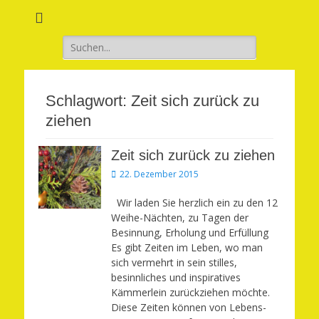
Verwirkliche Glück, Liebe, Erfolg und Gesundheit in Deinem Leben
Märchenhaft und
erfüllt leben
Suchen
nach:
Schlagwort:
Zeit sich zurück zu
ziehen
Zeit sich zurück zu ziehen
Veröffentlicht
22. Dezember 2015
am
Wir laden Sie herzlich ein zu den 12
Weihe-Nächten, zu Tagen der
Besinnung, Erholung und Erfüllung
Es gibt Zeiten im Leben, wo man
sich vermehrt in sein stilles,
besinnliches und inspiratives
Kämmerlein zurückziehen möchte.
Diese Zeiten können von Lebens-