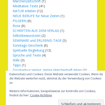
Märchenzeitschrift
(1)
Meditative Texte
(41)
NATUR erleben
(12)
NEUE BERUFE für Neue Zeiten
(1)
PILGERN
(6)
Rose
(6)
SCHRIFTEN AUS DEM VERLAG
(1)
Selbstbewusstsein
(2)
SEMINARE und ERLEBNIS-TAGE
(5)
Sonntags-Geschenk
(6)
Spirituelle Begleitung
(13)
Sprüche und Texte
(4)
Stille
(3)
Tipps
(1)
Troubadour Verlag, Verlag Märchenhaft leben
(2)
Datenschutz und Cookies: Diese Website verwendet Cookies. Wenn du
Übungen
(1)
die Website weiterhin nutzt, stimmst du der Verwendung von Cookies
Urbilder
(20)
zu.
Verlag Märchenhaft leben
(8)
Weihnachten
(16)
Weitere Informationen, beispielsweise zur Kontrolle von Cookies,
findest du hier:
Cookie-Richtlinie