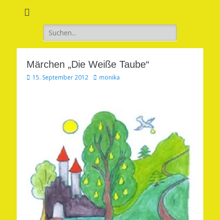
Verwirkliche Glück, Liebe, Erfolg und Gesundheit in Deinem Leben
Märchenhaft und
erfüllt leben
Suchen
nach:
Märchen „Die Weiße Taube“
Veröffentlicht
Autor
15. September 2012
monika
am