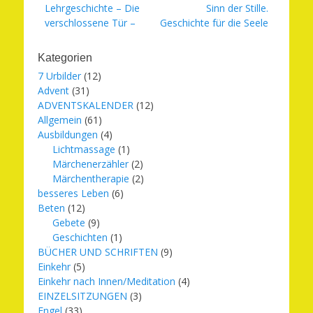
Vorheriger
Nächster
Lehrgeschichte – Die
Sinn der Stille.
Beitrag:
Beitrag:
verschlossene Tür –
Geschichte für die Seele
Kategorien
7 Urbilder
(12)
Advent
(31)
ADVENTSKALENDER
(12)
Allgemein
(61)
Ausbildungen
(4)
Lichtmassage
(1)
Märchenerzähler
(2)
Märchentherapie
(2)
besseres Leben
(6)
Beten
(12)
Gebete
(9)
Geschichten
(1)
BÜCHER UND SCHRIFTEN
(9)
Einkehr
(5)
Einkehr nach Innen/Meditation
(4)
EINZELSITZUNGEN
(3)
Engel
(33)