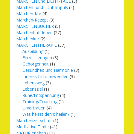
MÄRCHEN und LICHT-TAGE
(3)
Märchen- und Licht-Impuls
(2)
Märchen-Kur
(4)
Märchen-Rezept
(3)
MÄRCHENBÜCHER
(5)
Märchenhaft leben
(27)
Märchenkur
(2)
MÄRCHENTHERAPIE
(37)
Ausbildung
(1)
Einzelsitzungen
(3)
Geborgenheit
(1)
Gesundheit und Harmonie
(3)
Inneres Licht anwenden
(3)
Lebensweg
(3)
Lebensziel
(1)
Ruhe/Entspannung
(4)
Training/Coaching
(1)
Urvertrauen
(4)
Was heisst denn: heilen?
(1)
Märchenzeitschrift
(1)
Meditative Texte
(41)
NATUR erleben
(12)