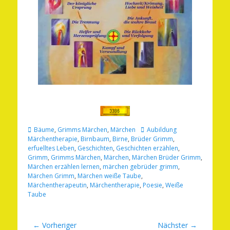
Kategorien
Schlagworte
Bäume
,
Grimms Märchen
,
Märchen
Aubildung
Märchentherapie
,
Birnbaum
,
Birne
,
Brüder Grimm
,
erfuelltes Leben
,
Geschichten
,
Geschichten erzählen
,
Grimm
,
Grimms Märchen
,
Märchen
,
Märchen Brüder Grimm
,
Märchen erzählen lernen
,
märchen gebrüder grimm
,
Märchen Grimm
,
Märchen weiße Taube
,
Märchentherapeutin
,
Märchentherapie
,
Poesie
,
Weiße
Taube
Beitragsnavigation
← Vorheriger
Nächster →