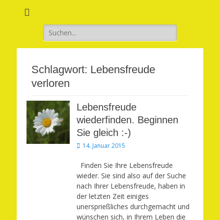
Verwirkliche Glück, Liebe, Erfolg und Gesundheit in Deinem Leben
Märchenhaft und
erfüllt leben
Suchen
nach:
Schlagwort:
Lebensfreude
verloren
Lebensfreude
wiederfinden. Beginnen
Sie gleich :-)
Veröffentlicht
14. Januar 2015
am
Finden Sie Ihre Lebensfreude
wieder. Sie sind also auf der Suche
nach Ihrer Lebensfreude, haben in
der letzten Zeit einiges
unersprießliches durchgemacht und
wünschen sich, in Ihrem Leben die