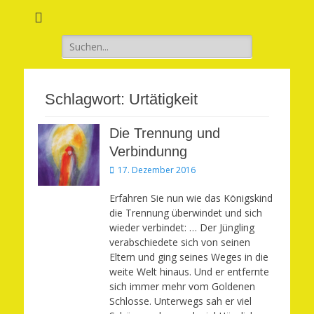
Verwirkliche Glück, Liebe, Erfolg und Gesundheit in Deinem Leben
Märchenhaft und
erfüllt leben
Suchen
nach:
Schlagwort:
Urtätigkeit
Die Trennung und
Verbindunng
Veröffentlicht
17. Dezember 2016
am
Erfahren Sie nun wie das Königskind
die Trennung überwindet und sich
wieder verbindet: … Der Jüngling
verabschiedete sich von seinen
Eltern und ging seines Weges in die
weite Welt hinaus. Und er entfernte
sich immer mehr vom Goldenen
Schlosse. Unterwegs sah er viel