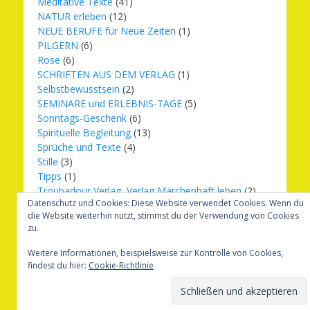
Meditative Texte
(41)
NATUR erleben
(12)
NEUE BERUFE für Neue Zeiten
(1)
PILGERN
(6)
Rose
(6)
SCHRIFTEN AUS DEM VERLAG
(1)
Selbstbewusstsein
(2)
SEMINARE und ERLEBNIS-TAGE
(5)
Sonntags-Geschenk
(6)
Spirituelle Begleitung
(13)
Sprüche und Texte
(4)
Stille
(3)
Tipps
(1)
Troubadour Verlag, Verlag Märchenhaft leben
(2)
Datenschutz und Cookies: Diese Website verwendet Cookies. Wenn du
Übungen
(1)
die Website weiterhin nutzt, stimmst du der Verwendung von Cookies
Urbilder
(20)
zu.
Verlag Märchenhaft leben
(8)
Weihnachten
(16)
Weitere Informationen, beispielsweise zur Kontrolle von Cookies,
findest du hier:
Cookie-Richtlinie
Copyright © 2026
Märchenhaft und erfüllt leben
. Alle