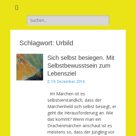
Verwirkliche Glück, Liebe, Erfolg und Gesundheit in Deinem Leben
Märchenhaft und
erfüllt leben
Suchen
nach:
Schlagwort:
Urbild
Sich selbst besiegen. Mit
Selbstbewusstsein zum
Lebensziel
Veröffentlicht
19. Dezember 2016
am
Im Märchen ist es
selbstverständlich, dass der
Märchenheld sich selbst besiegt, er
geht die Herausforderung an. Wie
das kommt? Wenn man ein
Drachenmärchen anschaut ist es
meistens so, dass der Jüngling vor