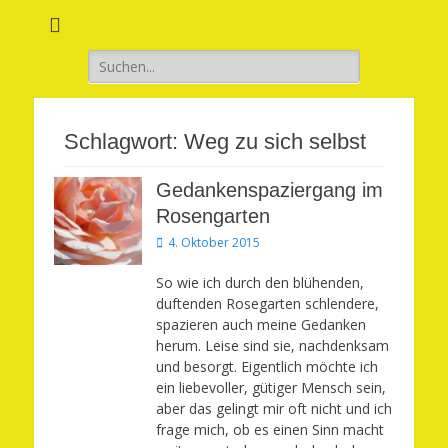
Verwirkliche Glück, Liebe, Erfolg und Gesundheit in Deinem Leben
Märchenhaft und
erfüllt leben
Suchen
nach:
Schlagwort:
Weg zu sich selbst
Gedankenspaziergang im
Rosengarten
Veröffentlicht
4. Oktober 2015
am
So wie ich durch den blühenden,
duftenden Rosegarten schlendere,
spazieren auch meine Gedanken
herum. Leise sind sie, nachdenksam
und besorgt. Eigentlich möchte ich
ein liebevoller, gütiger Mensch sein,
aber das gelingt mir oft nicht und ich
frage mich, ob es einen Sinn macht