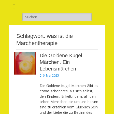
Verwirkliche Glück, Liebe, Erfolg und Gesundheit in Deinem Leben
Märchenhaft und
erfüllt leben
Suchen
nach:
Schlagwort:
was ist die
Märchentherapie
Die Goldene Kugel.
Märchen. Ein
Lebensmärchen
Veröffentlicht
6. Mai 2025
am
Die Goldene Kugel Märchen Gibt es
etwas schöneres, als sich selbst,
den Kindern, Enkelkindern, all´ den
lieben Menschen die um uns herum
sind zu erzählen vom Glücklich Sein
und der Liebe die zu Beginn des