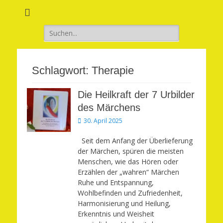
Verwirkliche Glück, Liebe, Erfolg und Gesundheit in Deinem Leben
Märchenhaft und
erfüllt leben
Suchen
nach:
Schlagwort:
Therapie
Die Heilkraft der 7 Urbilder
des Märchens
Veröffentlicht
30. April 2025
am
Seit dem Anfang der Überlieferung
der Märchen, spüren die meisten
Menschen, wie das Hören oder
Erzählen der „wahren“ Märchen
Ruhe und Entspannung,
Wohlbefinden und Zufriedenheit,
Harmonisierung und Heilung,
Erkenntnis und Weisheit