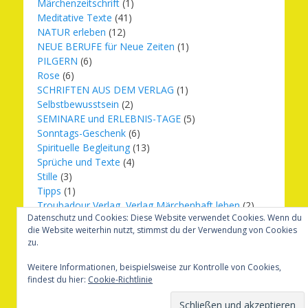
Märchenzeitschrift
(1)
Meditative Texte
(41)
NATUR erleben
(12)
NEUE BERUFE für Neue Zeiten
(1)
PILGERN
(6)
Rose
(6)
SCHRIFTEN AUS DEM VERLAG
(1)
Selbstbewusstsein
(2)
SEMINARE und ERLEBNIS-TAGE
(5)
Sonntags-Geschenk
(6)
Spirituelle Begleitung
(13)
Sprüche und Texte
(4)
Stille
(3)
Tipps
(1)
Troubadour Verlag, Verlag Märchenhaft leben
(2)
Datenschutz und Cookies: Diese Website verwendet Cookies. Wenn du
Übungen
(1)
die Website weiterhin nutzt, stimmst du der Verwendung von Cookies
Urbilder
(20)
zu.
Verlag Märchenhaft leben
(8)
Weihnachten
(16)
Weitere Informationen, beispielsweise zur Kontrolle von Cookies,
findest du hier:
Cookie-Richtlinie