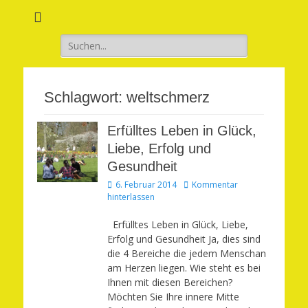
Verwirkliche Glück, Liebe, Erfolg und Gesundheit in Deinem Leben
Märchenhaft und
erfüllt leben
Suchen
nach:
Schlagwort:
weltschmerz
Erfülltes Leben in Glück,
Liebe, Erfolg und
Gesundheit
Veröffentlicht
6. Februar 2014
Kommentar
am
hinterlassen
Erfülltes Leben in Glück, Liebe,
Erfolg und Gesundheit Ja, dies sind
die 4 Bereiche die jedem Menschan
am Herzen liegen. Wie steht es bei
Ihnen mit diesen Bereichen?
Möchten Sie Ihre innere Mitte