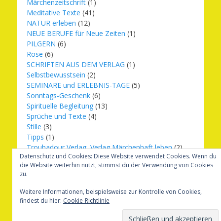
Märchenzeitschrift
(1)
Meditative Texte
(41)
NATUR erleben
(12)
NEUE BERUFE für Neue Zeiten
(1)
PILGERN
(6)
Rose
(6)
SCHRIFTEN AUS DEM VERLAG
(1)
Selbstbewusstsein
(2)
SEMINARE und ERLEBNIS-TAGE
(5)
Sonntags-Geschenk
(6)
Spirituelle Begleitung
(13)
Sprüche und Texte
(4)
Stille
(3)
Tipps
(1)
Troubadour Verlag, Verlag Märchenhaft leben
(2)
Datenschutz und Cookies: Diese Website verwendet Cookies. Wenn du
Übungen
(1)
die Website weiterhin nutzt, stimmst du der Verwendung von Cookies
Urbilder
(20)
zu.
Verlag Märchenhaft leben
(8)
Weihnachten
(16)
Weitere Informationen, beispielsweise zur Kontrolle von Cookies,
findest du hier:
Cookie-Richtlinie