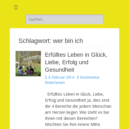
Verwirkliche Glück, Liebe, Erfolg und Gesundheit in Deinem Leben
Märchenhaft und
erfüllt leben
Suchen
nach:
Schlagwort:
wer bin ich
Erfülltes Leben in Glück,
Liebe, Erfolg und
Gesundheit
Veröffentlicht
6. Februar 2014
Kommentar
am
hinterlassen
Erfülltes Leben in Glück, Liebe,
Erfolg und Gesundheit Ja, dies sind
die 4 Bereiche die jedem Menschan
am Herzen liegen. Wie steht es bei
Ihnen mit diesen Bereichen?
Möchten Sie Ihre innere Mitte