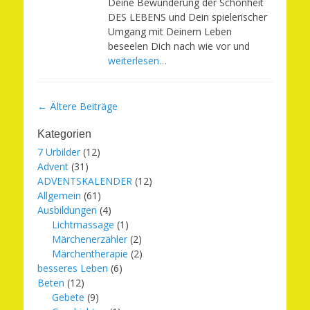
Deine Bewunderung der Schönheit
DES LEBENS und Dein spielerischer
Umgang mit Deinem Leben
beseelen Dich nach wie vor und
weiterlesen…
Beitragsnavigation
←
Ältere Beiträge
Kategorien
7 Urbilder
(12)
Advent
(31)
ADVENTSKALENDER
(12)
Allgemein
(61)
Ausbildungen
(4)
Lichtmassage
(1)
Märchenerzähler
(2)
Märchentherapie
(2)
besseres Leben
(6)
Beten
(12)
Gebete
(9)