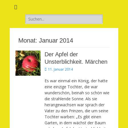
Verwirkliche Glück, Liebe, Erfolg und Gesundheit in Deinem Leben
Märchenhaft und
erfüllt leben
Suchen
nach:
Monat:
Januar 2014
Der Apfel der
Unsterblichkeit. Märchen
Veröffentlicht
11. Januar 2014
am
Es war einmal ein König, der hatte
eine einzige Tochter, die war
wunderschön, beinah so schön wie
die strahlende Sonne. Als sie
herangewachsen war sprach der
Vater zu den Prinzen, die um seine
Tochter warben: „Es gibt einen
Garten, in dem wächst der Baum