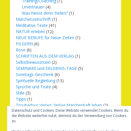
Training/Coaching
(1)
Urvertrauen
(4)
Was heisst denn: heilen?
(1)
Märchenzeitschrift
(1)
Meditative Texte
(41)
NATUR erleben
(12)
NEUE BERUFE für Neue Zeiten
(1)
PILGERN
(6)
Rose
(6)
SCHRIFTEN AUS DEM VERLAG
(1)
Selbstbewusstsein
(2)
SEMINARE und ERLEBNIS-TAGE
(5)
Sonntags-Geschenk
(6)
Spirituelle Begleitung
(13)
Sprüche und Texte
(4)
Stille
(3)
Tipps
(1)
Troubadour Verlag, Verlag Märchenhaft leben
(2)
Datenschutz und Cookies: Diese Website verwendet Cookies. Wenn du
Übungen
(1)
die Website weiterhin nutzt, stimmst du der Verwendung von Cookies
Urbilder
(20)
zu.
Verlag Märchenhaft leben
(8)
Weihnachten
(16)