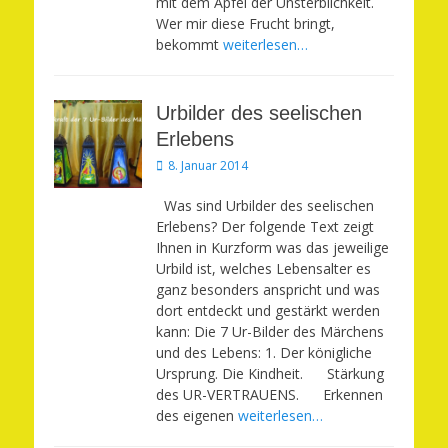
mit dem Apfel der Unsterblichkeit.
Wer mir diese Frucht bringt,
bekommt
weiterlesen…
Urbilder des seelischen
Erlebens
Veröffentlicht
8. Januar 2014
am
Was sind Urbilder des seelischen
Erlebens? Der folgende Text zeigt
Ihnen in Kurzform was das jeweilige
Urbild ist, welches Lebensalter es
ganz besonders anspricht und was
dort entdeckt und gestärkt werden
kann: Die 7 Ur-Bilder des Märchens
und des Lebens: 1. Der königliche
Ursprung. Die Kindheit. Stärkung
des UR-VERTRAUENS. Erkennen
des eigenen
weiterlesen…