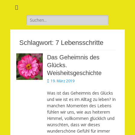
Verwirkliche Glück, Liebe, Erfolg und Gesundheit in Deinem Leben
Märchenhaft und
erfüllt leben
Suchen
nach:
Schlagwort:
7 Lebensschritte
Das Geheimnis des
Glücks.
Weisheitsgeschichte
Veröffentlicht
19. März 2019
am
Was ist das Geheimnis des Glücks
und wie ist es im Alltag zu leben? In
manchen Momenten des Lebens
fühlen wir uns, wie aus heiterem
Himmel, vollkommen glücklich und
wünschten, dass wir dieses
wunderschöne Gefühl für immer