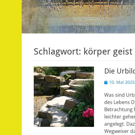
Schlagwort:
körper geist
Die Urbi
Veröffentlicht
10. Mai 2025
am
Was sind Urb
des Lebens Di
Betrachtung 
leichter geh
angelegt. Da
Wegweiser d