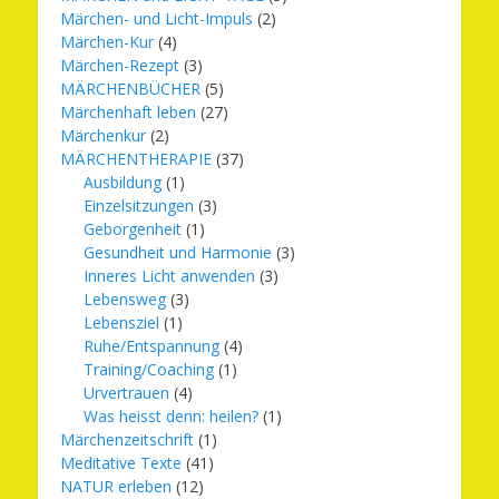
Märchen- und Licht-Impuls
(2)
Märchen-Kur
(4)
Märchen-Rezept
(3)
MÄRCHENBÜCHER
(5)
Märchenhaft leben
(27)
Märchenkur
(2)
MÄRCHENTHERAPIE
(37)
Ausbildung
(1)
Einzelsitzungen
(3)
Geborgenheit
(1)
Gesundheit und Harmonie
(3)
Inneres Licht anwenden
(3)
Lebensweg
(3)
Lebensziel
(1)
Ruhe/Entspannung
(4)
Training/Coaching
(1)
Urvertrauen
(4)
Was heisst denn: heilen?
(1)
Märchenzeitschrift
(1)
Meditative Texte
(41)
NATUR erleben
(12)