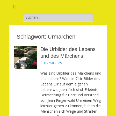
Verwirkliche Glück, Liebe, Erfolg und Gesundheit in Deinem Leben
Märchenhaft und
erfüllt leben
Suchen
nach:
Schlagwort:
Urmärchen
Die Urbilder des Lebens
und des Märchens
Veröffentlicht
10. Mai 2025
am
Was sind Urbilder des Märchens und
des Lebens? Wie die 7 Ur-Bilder des
Lebens Dir auf dem eigenen
Lebensweg behilflich sind. Erlebnis-
Betrachtung für Herz und Verstand
von Jean Ringenwald Um einen Weg
leichter gehen zu können, haben die
Menschen sich Wege und Straßen