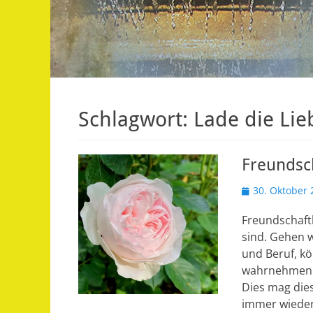
Schlagwort:
Lade die Lie
Freundsch
Veröffentlicht
30. Oktober 
am
Freundschaft
sind. Gehen w
und Beruf, k
wahrnehmen u
Dies mag dies
immer wieder