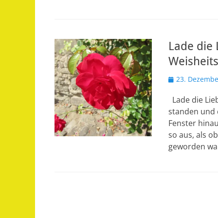
Lade die 
Weisheit
Veröffentlicht
23. Dezembe
am
Lade die Lieb
standen und d
Fenster hina
so aus, als o
geworden war