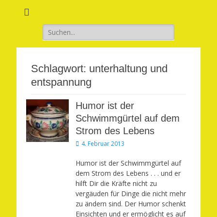
Verwirkliche Glück, Liebe, Erfolg und Gesundheit in Deinem Leben
Märchenhaft und
erfüllt leben
Suchen
nach:
Schlagwort:
unterhaltung und
entspannung
Humor ist der
Schwimmgürtel auf dem
Strom des Lebens
Veröffentlicht
4. Februar 2013
am
Humor ist der Schwimmgürtel auf
dem Strom des Lebens . . . und er
hilft Dir die Kräfte nicht zu
vergäuden für Dinge die nicht mehr
zu ändern sind. Der Humor schenkt
Einsichten und er ermöglicht es auf