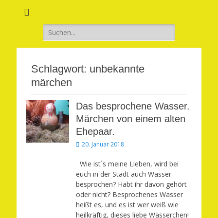
Verwirkliche Glück, Liebe, Erfolg und Gesundheit in Deinem Leben
Märchenhaft und
erfüllt leben
Suchen
nach:
Schlagwort:
unbekannte
märchen
Das besprochene Wasser.
Märchen von einem alten
Ehepaar.
Veröffentlicht
20. Januar 2018
am
Wie ist`s meine Lieben, wird bei
euch in der Stadt auch Wasser
besprochen? Habt ihr davon gehört
oder nicht? Besprochenes Wasser
heißt es, und es ist wer weiß wie
heilkräftig, dieses liebe Wässerchen!