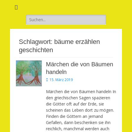
Verwirkliche Glück, Liebe, Erfolg und Gesundheit in Deinem Leben
Märchenhaft und
erfüllt leben
Suchen
nach:
Schlagwort:
bäume erzählen
geschichten
Märchen die von Bäumen
handeln
Veröffentlicht
15. März 2019
am
Märchen die von Bäumen handeln In
den griechischen Sagen spazieren
die Götter oft auf der Erde, sie
scheinen das Leben dort zu mögen.
Finden die Göttern an jemand
Gefallen, dann beschenken sie ihn
reichlich, manchmal werden auch