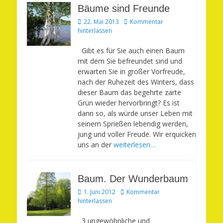
Bäume sind Freunde
Veröffentlicht
22. Mai 2013
Kommentar
am
hinterlassen
Gibt es für Sie auch einen Baum
mit dem Sie befreundet sind und
erwarten Sie in großer Vorfreude,
nach der Ruhezeit des Winters, dass
dieser Baum das begehrte zarte
Grün wieder hervorbringt? Es ist
dann so, als würde unser Leben mit
seinem Sprießen lebendig werden,
jung und voller Freude. Wir erquicken
uns an der
weiterlesen…
Baum. Der Wunderbaum
Veröffentlicht
1. Juni 2012
Kommentar
am
hinterlassen
3 ungewöhnliche und