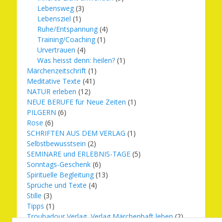
Lebensweg
(3)
Lebensziel
(1)
Ruhe/Entspannung
(4)
Training/Coaching
(1)
Urvertrauen
(4)
Was heisst denn: heilen?
(1)
Märchenzeitschrift
(1)
Meditative Texte
(41)
NATUR erleben
(12)
NEUE BERUFE für Neue Zeiten
(1)
PILGERN
(6)
Rose
(6)
SCHRIFTEN AUS DEM VERLAG
(1)
Selbstbewusstsein
(2)
SEMINARE und ERLEBNIS-TAGE
(5)
Sonntags-Geschenk
(6)
Spirituelle Begleitung
(13)
Sprüche und Texte
(4)
Stille
(3)
Tipps
(1)
Troubadour Verlag, Verlag Märchenhaft leben
(2)