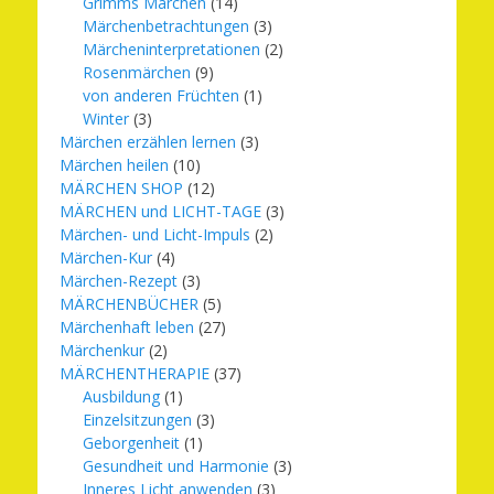
Grimms Märchen
(14)
Märchenbetrachtungen
(3)
Märcheninterpretationen
(2)
Rosenmärchen
(9)
von anderen Früchten
(1)
Winter
(3)
Märchen erzählen lernen
(3)
Märchen heilen
(10)
MÄRCHEN SHOP
(12)
MÄRCHEN und LICHT-TAGE
(3)
Märchen- und Licht-Impuls
(2)
Märchen-Kur
(4)
Märchen-Rezept
(3)
MÄRCHENBÜCHER
(5)
Märchenhaft leben
(27)
Märchenkur
(2)
MÄRCHENTHERAPIE
(37)
Ausbildung
(1)
Einzelsitzungen
(3)
Geborgenheit
(1)
Gesundheit und Harmonie
(3)
Inneres Licht anwenden
(3)