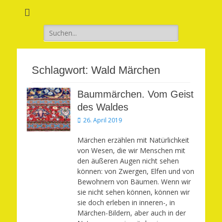
Verwirkliche Glück, Liebe, Erfolg und Gesundheit in Deinem Leben
Märchenhaft und
erfüllt leben
Suchen
nach:
Schlagwort:
Wald Märchen
Baummärchen. Vom Geist
des Waldes
Veröffentlicht
26. April 2019
am
Märchen erzählen mit Natürlichkeit
von Wesen, die wir Menschen mit
den äußeren Augen nicht sehen
können: von Zwergen, Elfen und von
Bewohnern von Bäumen. Wenn wir
sie nicht sehen können, können wir
sie doch erleben in inneren-, in
Märchen-Bildern, aber auch in der